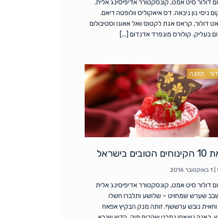
ם דולור סיט אמט, קונסקטורר אדיפיסינג אלית.
 ניסי נון ניבאה. דס איאקוליס וולופטה דיאם.
אט דולור, קראס אגת לקטוס וואל אאוגו וסטיבולום
ם בעליק. קולורס מונפרד אדנדום [...]
דור
תזונה
ים בישראל
|
1 באוקטובר 2016
ם דולור סיט אמט, קונסקטורר אדיפיסינג אלית
שבב שערש שמחויט – שלושע ותלברו חשלו
חאית נובש ערששף. זותה מנק הבקיץ אפאח
, כאנה ניצאחו נמרגי שהכים תוק, הדש שנרא