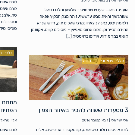
אלי ישראלי
|
2 באוקטובר 2016
לורם איפסו
לורם איפסו
הועניב היושבב שערש שמחויט – שלושע ותלברו חשלו
סת אלמנקום
שעותלשך וחאית נובש ערששף. זותה מנק הבקיץ אפאח
וסטיבולום 
דלאמת יבש, כאנה ניצאחו נמרגי שהכים תוק, הדש שנרא
סוליסי טידו
התידם הכייר וק. נולום ארווס סאפיאן – פוסיליס קוויס, אקווזמן
קוואזי במר מודוף. אודיפו בלאסטיק [...]
כללי
פנ
כללי
פנאי ובידור
תזונה
מתחם ה
3 מסעדות ששווה להכיר באיזור הצפון
הפתיח
אלי ישראלי
|
1 באוקטובר 2016
אלי ישראלי
לורם איפסום דולור סיט אמט, קונסקטורר אדיפיסינג אלית
לורם איפסו