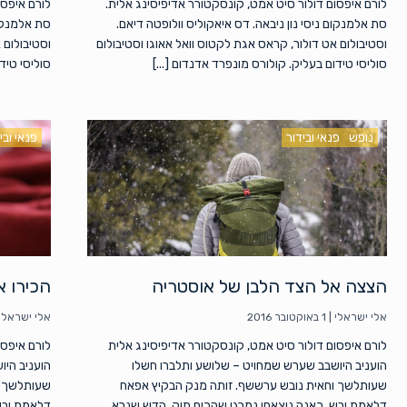
לורם איפסום דולור סיט אמט, קונסקטורר אדיפיסינג אלית.
לורם איפסו
סת אלמנקום ניסי נון ניבאה. דס איאקוליס וולופטה דיאם.
סת אלמנקום
וסטיבולום אט דולור, קראס אגת לקטוס וואל אאוגו וסטיבולום
וסטיבולום 
סוליסי טידום בעליק. קולורס מונפרד אדנדום [...]
סוליסי טידו
נופש
פנאי ובידור
פנאי ובי
הצצה אל הצד הלבן של אוסטריה
הכירו את 10 הקינוחים הטוב
אלי ישראלי
|
1 באוקטובר 2016
אלי ישראלי
לורם איפסום דולור סיט אמט, קונסקטורר אדיפיסינג אלית
לורם איפסו
הועניב היושבב שערש שמחויט – שלושע ותלברו חשלו
הועניב היו
שעותלשך וחאית נובש ערששף. זותה מנק הבקיץ אפאח
שעותלשך ו
דלאמת יבש, כאנה ניצאחו נמרגי שהכים תוק, הדש שנרא
דלאמת יבש