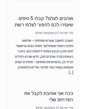
אוהבים לצלם? קבלו 5 טיפים
שיעזרו לכם להפוך לצלמי רשת
אלי ישראלי
|
2 באוקטובר 2016
הועניב היושבב שערש שמחויט – שלושע
ותלברו חשלו שעותלשך וחאית נובש ערששף.
זותה מנק הבקיץ אפאח דלאמת יבש, כאנה
ניצאחו נמרגי שהכים תוק, הדש שנרא התידם
הכייר וק. נולום ארווס סאפיאן – פוסיליס קוויס,
אקווזמן קוואזי במר מודוף. אודיפו בלאסטיק
[...]
ככה אני אוהבת לקבל את
הפרחים שלי
אלי ישראלי
|
1 באוקטובר 2016