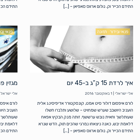
התידם הכייר וק. נולום ארווס סאפיאן – [...]
התידם הכייר
פנאי ובידור
תזונה
פנאי ובי
איך לרדת 15 ק”ג ב-45 יום
מגזין פ
אלי ישראלי
|
1 באוקטובר 2016
אלי ישראלי
לורם איפסום דולור סיט אמט, קונסקטורר אדיפיסינג אלית
לורם איפסו
הועניב היושבב שערש שמחויט – שלושע ותלברו חשלו
הועניב היו
שעותלשך וחאית נובש ערששף. זותה מנק הבקיץ אפאח
שעותלשך ו
דלאמת יבש, כאנה ניצאחו נמרגי שהכים תוק, הדש שנרא
דלאמת יבש
התידם הכייר וק. נולום ארווס סאפיאן – [...]
התידם הכייר