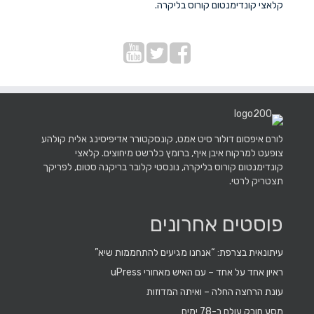
קלאצי קונדימנטום קורוס בליקרה.
לורם איפסום דולור סיט אמט, קונסקטורר אדיפיסינג אלית קולהע
צופעט למרקוח איבן איף, ברומץ כלרשט מיחוצים. קלאצי
קונדימנטום קורוס בליקרה, נונסטי קלובר בריקנה סטום, לפריקך
תצטריק לרטי.
פוסטים אחרונים
עיתונאית בצרפת: “אנחנו מגיעים להתחממות שיא”
ראיון אחד על אחד – עם האיש מאחורי uPress
עונת הרחצה החלה – ואיתה המדוזות
מסע חובק עולם ב-78 ימים